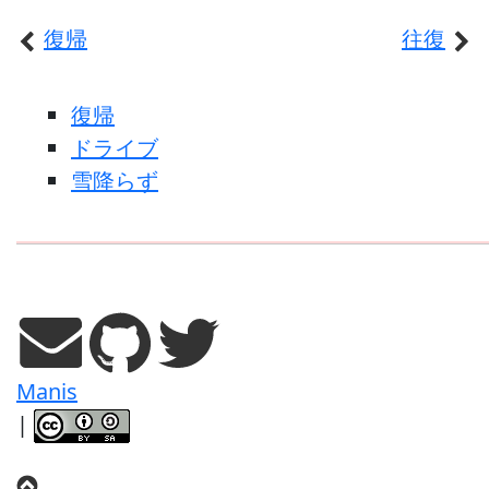
復帰
往復
復帰
ドライブ
雪降らず
Manis
|