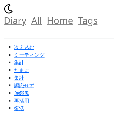
Diary
All
Home
Tags
冷え込む
ミーティング
集計
たまに
集計
認識せず
施餓鬼
再活用
復活