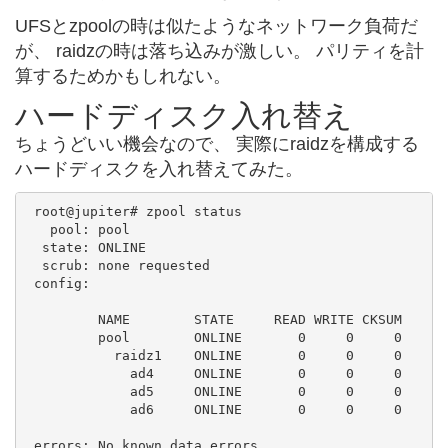
UFSとzpoolの時は似たようなネットワーク負荷だ
が、 raidzの時は落ち込みが激しい。 パリティを計
算するためかもしれない。
ハードディスク入れ替え
ちょうどいい機会なので、 実際にraidzを構成する
ハードディスクを入れ替えてみた。
 root@jupiter# zpool status

   pool: pool

  state: ONLINE

  scrub: none requested

 config:

         NAME        STATE     READ WRITE CKSUM

         pool        ONLINE       0     0     0

           raidz1    ONLINE       0     0     0

             ad4     ONLINE       0     0     0

             ad5     ONLINE       0     0     0

             ad6     ONLINE       0     0     0

 errors: No known data errors
