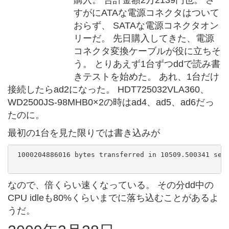
購入。 合計金額2万2139円也。 さ
すがにATAな電源コネクタはついて
おらず、 SATAな電源コネクタオン
リーだ。 先日購入してきた、電源
コネクタ変換ケーブルが役に立ちそ
う。 とりあえず1台ずつddで読み書
きテストを始めた。 あれ、1台だけ
接続したらad2になった。 HDT725032VLA360、
WD2500JS-98MHB0×2の時はad4、ad5、ad6だっ
たのに。
最初の1台を見た限りでは書き込みが
 1000204886016 bytes transferred in 10509.500341 secs
なので、倍くらい速くなっている。 その分dd中の
CPU idleも80%くらいまでに落ち込むことがあるよ
うだ。