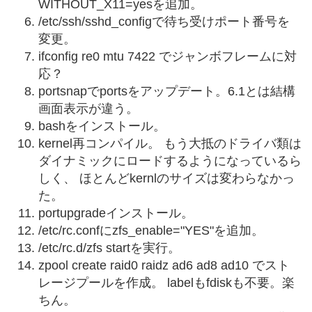
WITHOUT_X11=yesを追加。
/etc/ssh/sshd_configで待ち受けポート番号を
変更。
ifconfig re0 mtu 7422 でジャンボフレームに対
応？
portsnapでportsをアップデート。6.1とは結構
画面表示が違う。
bashをインストール。
kernel再コンパイル。 もう大抵のドライバ類は
ダイナミックにロードするようになっているら
しく、 ほとんどkernlのサイズは変わらなかっ
た。
portupgradeインストール。
/etc/rc.confにzfs_enable="YES"を追加。
/etc/rc.d/zfs startを実行。
zpool create raid0 raidz ad6 ad8 ad10 でスト
レージプールを作成。 labelもfdiskも不要。楽
ちん。