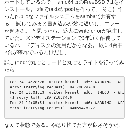
ポートしているので、 amd64版のFreeBSD 7.1をイ
ンストール。 zfsでraidzなpoolを作って、 そこに作
ったpublicなファイルシステムをsambaで共有す
る。 試してみると書き込みが妙に遅いし、エラー
が起きる。 と思ったら、盛大にwrite errorが発生し
ていた。 Xビデオステーションで3年近く酷使して
いるハードディスクの流用だからなあ。 既に4台中
2台が壊れているわけだし。
試しにddで丸ごとリードと丸ごとライトを行ってみ
たら、
 Feb 24 14:28:26 jupiter kernel: ad5: WARNING - WRITE
 error (retrying request) LBA=70629760

 Feb 24 18:01:13 jupiter kernel: ad6: TIMEOUT - WRITE
 (1 retry left) LBA=31923456

 Feb 24 18:05:54 jupiter kernel: ad6: WARNING - WRITE
 error (retrying request) LBA=65478272

なんて状態である。やはり捨てた方が良さそうだ。