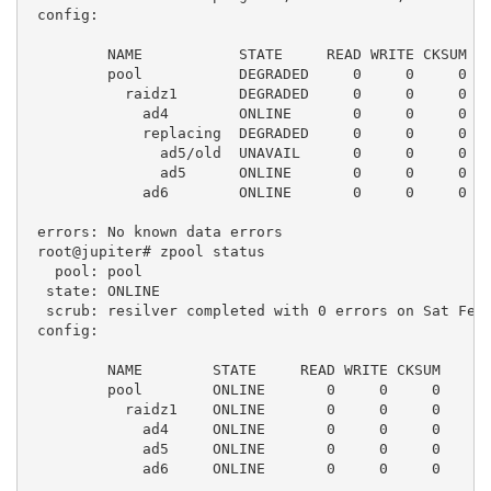
 config:

         NAME           STATE     READ WRITE CKSUM

         pool           DEGRADED     0     0     0

           raidz1       DEGRADED     0     0     0

             ad4        ONLINE       0     0     0

             replacing  DEGRADED     0     0     0

               ad5/old  UNAVAIL      0     0     0  c
               ad5      ONLINE       0     0     0

             ad6        ONLINE       0     0     0

 errors: No known data errors

 root@jupiter# zpool status

   pool: pool

  state: ONLINE

  scrub: resilver completed with 0 errors on Sat Feb 
 config:

         NAME        STATE     READ WRITE CKSUM

         pool        ONLINE       0     0     0

           raidz1    ONLINE       0     0     0

             ad4     ONLINE       0     0     0

             ad5     ONLINE       0     0     0

             ad6     ONLINE       0     0     0
