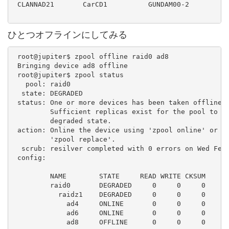
 CLANNAD21       CarCD1          GUNDAM00-2

ひとつオフラインにしてみる
 root@jupiter$ zpool offline raid0 ad8

 Bringing device ad8 offline

 root@jupiter$ zpool status

   pool: raid0

  state: DEGRADED

 status: One or more devices has been taken offline b
         Sufficient replicas exist for the pool to co
         degraded state.

 action: Online the device using 'zpool online' or re
         'zpool replace'.

  scrub: resilver completed with 0 errors on Wed Feb 
 config:

         NAME        STATE     READ WRITE CKSUM

         raid0       DEGRADED     0     0     0

           raidz1    DEGRADED     0     0     0

             ad4     ONLINE       0     0     0

             ad6     ONLINE       0     0     0

             ad8     OFFLINE      0     0     0
