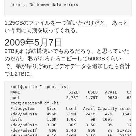
 errors: No known data errors

1.25GBのファイルを一つ置いただけだと、 あっと
いう間に同期を取ってくれる。
2009年5月7日
2TBあれば結構使いでもあるだろう、と思っていた
のだが。 私がもろもろコピーして500GBくらい。
で、弟が録り貯めたビデオデータを追加したら合計
で1.2TBに。
 root@jupiter# zpool list

 NAME                    SIZE    USED   AVAIL    CAP 
 pool                   2.73T   1.79T    963G    65% 
 root@jupiter# df -hi

 Filesystem     Size    Used   Avail Capacity iused  
 /dev/ad0s1a    496M    215M    241M    47%    1649  
 devfs          1.0K    1.0K      0B   100%       0  
 /dev/ad0s1e    3.9G     30K    3.6G     0%      12  
 /dev/ad0s1f     96G    2.4G     86G     3%  217310 1
 /dev/ad0s1d    4.1G    249M    3.5G     6%   21120  