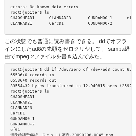
 errors: No known data errors

 root@jupiter$ ls

 CHAOSHEAD1      CLANNAD23       GUNDAM00-1      ef01
 CLANNAD21       CarCD1          GUNDAM00-2

この状態でも普通に読み書きできる。 ddでオフラ
インにしたad8の先頭をゼロクリヤして、 samba経
由でmpeg-2ファイルを書き込んでみた。
 root@jupiter$ dd if=/dev/zero of=/dev/ad8 count=6553
 65536+0 records in

 65536+0 records out

 33554432 bytes transferred in 12.940815 secs (259291
 root@jupiter$ ls

 CHAOSHEAD1

 CLANNAD21

 CLANNAD23

 CarCD1

 GUNDAM00-1

 GUNDAM00-2

 ef01

 源氏物語千年紀　Ｇｅｎｊｉ藤壺-20090206-0045.mpg
