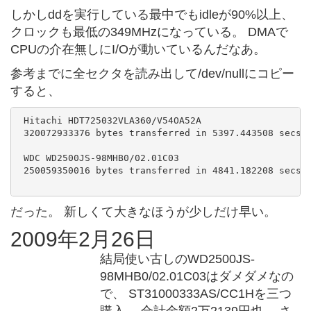
しかしddを実行している最中でもidleが90%以上、
クロックも最低の349MHzになっている。 DMAで
CPUの介在無しにI/Oが動いているんだなあ。
参考までに全セクタを読み出して/dev/nullにコピー
すると、
 Hitachi HDT725032VLA360/V54OA52A

 320072933376 bytes transferred in 5397.443508 secs (
 WDC WD2500JS-98MHB0/02.01C03

 250059350016 bytes transferred in 4841.182208 secs (
だった。 新しくて大きなほうが少しだけ早い。
2009年2月26日
結局使い古しのWD2500JS-
98MHB0/02.01C03はダメダメなの
で、 ST31000333AS/CC1Hを三つ