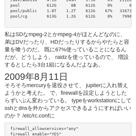
 pool           612G      0B    612G     0%       6  
 pool/public    1.8T    1.2T    612G    67%   31673  
 pool/cg        613G    1.2G    612G     0%    7998  
私はSDなmpeg-2とかmpeg-4がほとんどなのに、
弟はDVだったり、HDだったりするからやたらと容
量を喰うのだ。 既に67%使っていることになるん
だが、どうしよう。 raidzを使っているので、 増設
するとしたら3台1組になるんだよなあ。
2009年8月11日
そろそろmercuryを退役させて、 jupiterに入れ替え
ようかと考えた。 で、firewallを設定しようとした
らずいぶん変わっている。 typeをworkstationにして
sshとdnsを外からアクセスできるようにすればいい
のか？ /etc/rc.confに
 firewall_allowservices="any"

 firewall_enable="YES"
