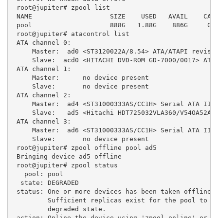
 root@jupiter# zpool list

 NAME                    SIZE    USED   AVAIL    CAP 
 pool                    888G   1.88G    886G     0% 
 root@jupiter# atacontrol list

 ATA channel 0:

     Master:  ad0 <ST3120022A/8.54> ATA/ATAPI revisio
     Slave:  acd0 <HITACHI DVD-ROM GD-7000/0017> ATA/
 ATA channel 1:

     Master:      no device present

     Slave:       no device present

 ATA channel 2:

     Master:  ad4 <ST31000333AS/CC1H> Serial ATA II

     Slave:   ad5 <Hitachi HDT725032VLA360/V54OA52A> 
 ATA channel 3:

     Master:  ad6 <ST31000333AS/CC1H> Serial ATA II

     Slave:       no device present

 root@jupiter# zpool offline pool ad5

 Bringing device ad5 offline

 root@jupiter# zpool status

   pool: pool

  state: DEGRADED

 status: One or more devices has been taken offline b
         Sufficient replicas exist for the pool to co
         degraded state.

 action: Online the device using 'zpool online' or re