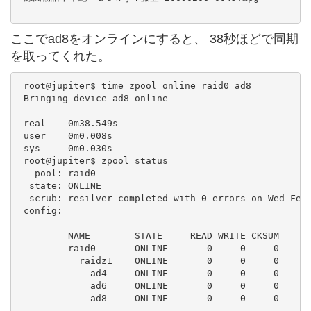
ここでad8をオンラインにすると、 38秒ほどで同期
を取ってくれた。
 root@jupiter$ time zpool online raid0 ad8

 Bringing device ad8 online

 real    0m38.549s

 user    0m0.008s

 sys     0m0.030s

 root@jupiter$ zpool status

   pool: raid0

  state: ONLINE

  scrub: resilver completed with 0 errors on Wed Feb 
 config:

         NAME        STATE     READ WRITE CKSUM

         raid0       ONLINE       0     0     0

           raidz1    ONLINE       0     0     0

             ad4     ONLINE       0     0     0

             ad6     ONLINE       0     0     0

             ad8     ONLINE       0     0     0
