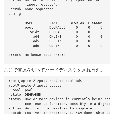
         'zpool replace'.

  scrub: none requested

 config:

         NAME        STATE     READ WRITE CKSUM

         pool        DEGRADED     0     0     0

           raidz1    DEGRADED     0     0     0

             ad4     ONLINE       0     0     0

             ad5     OFFLINE      0     0     0

             ad6     ONLINE       0     0     0

 errors: No known data errors

ここで電源を切ってハードディスクを入れ替え。
 root@jupiter# zpool replace pool ad5

 root@jupiter# zpool status

   pool: pool

  state: DEGRADED

 status: One or more devices is currently being resil
         continue to function, possibly in a degraded
 action: Wait for the resilver to complete.

  scrub: resilver in progress, 17.46% done, 0h0m to g