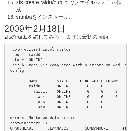
zfs create raid0/public でファイルシステム作
成。
sambaをインストール。
2009年2月18日
zfsのraidzを試してみる。 まずは最初の状態。
 root@jupiter$ zpool status

   pool: raid0

  state: ONLINE

  scrub: resilver completed with 0 errors on Wed Feb 
 config:

         NAME        STATE     READ WRITE CKSUM

         raid0       ONLINE       0     0     0

           raidz1    ONLINE       0     0     0

             ad4     ONLINE       0     0     0

             ad6     ONLINE       0     0     0

             ad8     ONLINE       0     0     0

 errors: No known data errors

 root@jupiter$ ls

 CHAOSHEAD1      CLANNAD23       GUNDAM00-1      ef01