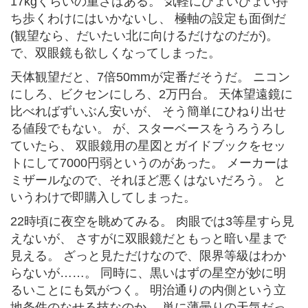
17kgくらいの重さはある。 気軽にひょいひょい持
ち歩くわけにはいかないし、 極軸の設定も面倒だ
(観望なら、だいたい北に向けるだけなのだが)。
で、双眼鏡も欲しくなってしまった。
天体観望だと、7倍50mmが定番だそうだ。 ニコン
にしろ、ビクセンにしろ、2万円台。 天体望遠鏡に
比べればずいぶん安いが、 そう簡単にひねり出せ
る値段でもない。 が、スターベースをうろうろし
ていたら、 双眼鏡用の星図とガイドブックをセッ
トにして7000円弱というのがあった。 メーカーは
ミザールなので、それほど悪くはないだろう。 と
いうわけで即購入してしまった。
22時頃に夜空を眺めてみる。 肉眼では3等星すら見
えないが、 さすがに双眼鏡だともっと暗い星まで
見える。 ざっと見ただけなので、限界等級はわか
らないが……。 同時に、黒いはずの星空が妙に明
るいことにも気がつく。 明治通りの内側という立
地条件のなせる技なのか、 単に薄曇りの天気だっ