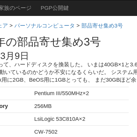
家族のページ
PGP公開鍵
ェア
>
パーソナルコンピュータ
>
部品寄せ集め3号
1年の部品寄せ集め3号
年3月9日
て、ハードディスクを換装した。 いまは40GB×1と3.
に動いているのかどうか不安になるくらいだ。 システム用
inux用に2GB、BeOS用に1GBとっても、 まだ30GB
Pentium III/550MHz×2
ory
256MB
LsiLogic 53C810A×2
CW-7502