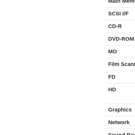
Main Mem
SCSI I/F
CD-R
DVD-ROM
MO
Film Scan
FD
HD
Graphics
Network