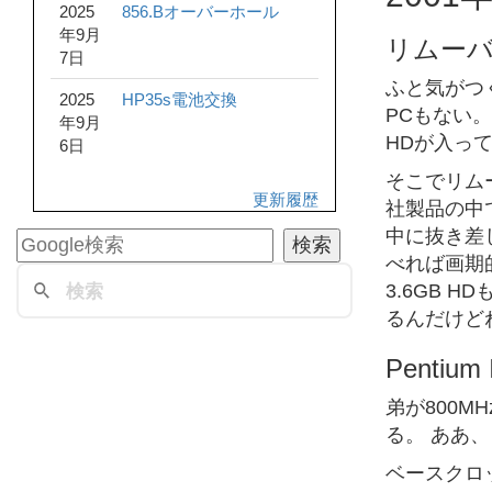
2025
856.Bオーバーホール
年9月
リムーバ
7日
ふと気がつ
2025
HP35s電池交換
PCもない
年9月
HDが入っ
6日
そこでリムー
更新履歴
社製品の中
中に抜き差
べれば画期的
3.6GB
るんだけど
Pentium 
弟が800M
る。 ああ
ベースクロッ