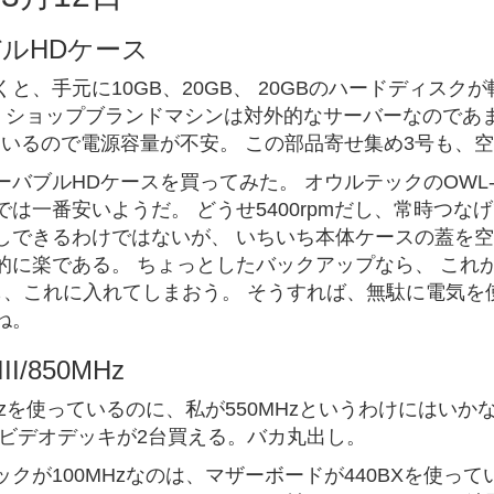
ルHDケース
くと、手元に10GB、20GB、 20GBのハードディス
。 ショップブランドマシンは対外的なサーバーなのであ
ているので電源容量が不安。 この部品寄せ集め3号も、空
バブルHDケースを買ってみた。 オウルテックのOWL-M
では一番安いようだ。 どうせ5400rpmだし、常時つ
しできるわけではないが、 いちいち本体ケースの蓋を空
に楽である。 ちょっとしたバックアップなら、 これがいち
 HDも、これに入れてしまおう。 そうすれば、無駄に電気
ね。
III/850MHz
Hzを使っているのに、私が550MHzというわけにはいか
、ビデオデッキが2台買える。バカ丸出し。
クが100MHzなのは、マザーボードが440BXを使って