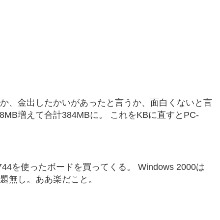
うか、金出したかいがあったと言うか、面白くないと言
MB増えて合計384MBに。 これをKBに直すとPC-
。
を使ったボードを買ってくる。 Windows 2000は
問題無し。ああ楽だこと。