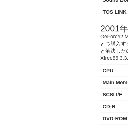
Sound Bo
TOS LINK 
2001
GeForc
とつ購入する
と解決したの
Xfree86
CPU
Main Mem
SCSI I/F
CD-R
DVD-ROM