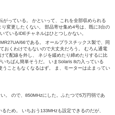
クが転がっている。 かといって、これを全部収められる
まり変更したくない。 部品寄せ集め4号は、既に3台の
いているIDEチャネルはひとつしかない。
R27UA/66である。 オールプラスチックス製で、同
なげておくわけでもないので大丈夫だろう。 むろん通電
けて配線を外し、 ネジを緩めたり締めたりするに比
ばん簡単そうだ。 いまSolaris 8の入っている
を使うこともなくなるはず。 ま、モーターは止まってい
ない。 ので、850MHzにした。ふたつで5万円弱であ
いるため。 いちおう133MHzも設定できるのだが、