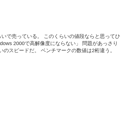
000円くらいで売っている。 このくらいの値段ならと思ってひ
ows 2000で高解像度にならない」 問題があっさり
は段違いのスピードだ。 ベンチマークの数値は2桁違う。