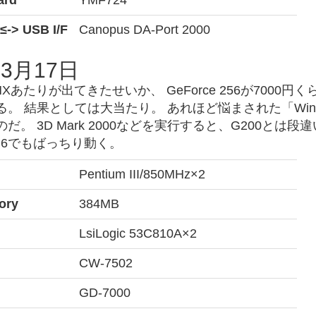
ard
YMF724
≤-> USB I/F
Canopus DA-Port 2000
年3月17日
e2 MXあたりが出てきたせいか、 GeForce 256が7
。 結果としては大当たり。 あれほど悩まされた「Wind
だ。 3D Mark 2000などを実行すると、G200と
 3.3.6でもばっちり動く。
Pentium III/850MHz×2
ory
384MB
LsiLogic 53C810A×2
CW-7502
GD-7000