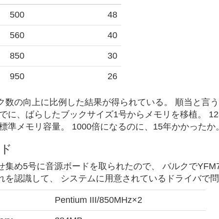
500
48
560
40
850
30
950
26
ク数の向上に比例した結果が得られている。 順当と言
でに、ばらしたブックサイズ1号からメモリを移植。 128
2の標準メモリ容量。 1000倍になるのに、15年かかったか
ード
集め5号に音源ボードを取られたので、 バルクでYFM744
れを認識して、 システムに用意されているドライバで
Pentium III/850MHz×2