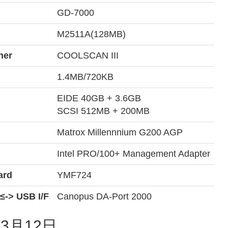
GD-7000
M2511A(128MB)
ner
COOLSCAN III
1.4MB/720KB
EIDE 40GB + 3.6GB
SCSI 512MB + 200MB
Matrox Millennnium G200 AGP
Intel PRO/100+ Management Adapter
ard
YMF724
≤-> USB I/F
Canopus DA-Port 2000
年3月12日