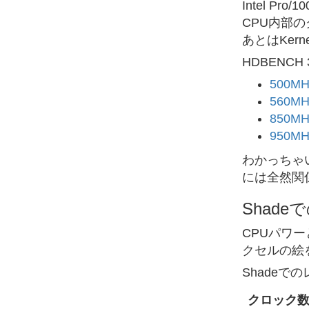
Intel P
CPU内部の
あとはKer
HDBENCH
500M
560M
850M
950M
わかっちゃ
には全然関
Shad
CPUパワー
クセルの絵
Shadeで
クロック数(