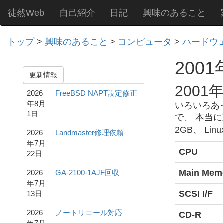
徒然Web
自己紹介
日記
興味のあること
トップ
>
興味のあること
>
コンピュータ
>
ハードウ
200
更新情報
2001
2026
FreeBSD NAPT設定修正
年8月
いろいろあっ
1日
で、 本当
2GB、 L
2026
Landmaster修理依頼
年7月
CPU
22日
Main Mem
2026
GA-2100-1AJF回収
年7月
SCSI I/F
13日
2026
ノートリコール対応
CD-R
年7月