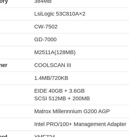
ory
384MB
LsiLogic 53C810A×2
CW-7502
GD-7000
M2511A(128MB)
ner
COOLSCAN III
1.4MB/720KB
EIDE 40GB + 3.6GB
SCSI 512MB + 200MB
Matrox Millennnium G200 AGP
Intel PRO/100+ Management Adapter