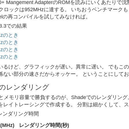
ro/100+ Mangement AdapterのROMを読みにい
クロックは952MHzに達する。 いちおうベンチマークも
nelの再コンパイルを試してみなければ。
 3.3での結果
Hzのとき
Hzのとき
Hzのとき
Hzのとき
いるけど、グラフィックが遅い。異常に遅い。 でもこの
係ない部分の速さだからオッケー。 ということにして
eでのレンダリング
とメモリ容量で勝負するのが、Shadeでのレンダリング。
をレイトレーシングで作成する。 分割は細かくして、
のレンダリング時間
MHz)
レンダリング時間(秒)