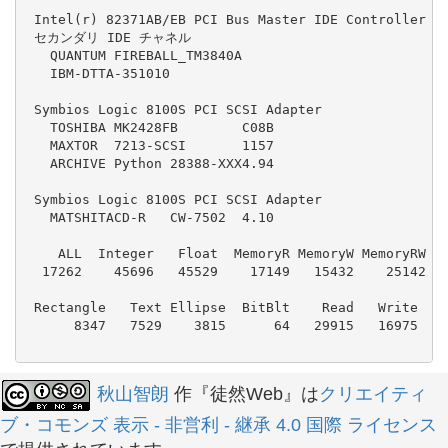
 Intel(r) 82371AB/EB PCI Bus Master IDE Controller

 セカンダリ IDE チャネル

   QUANTUM FIREBALL_TM3840A

   IBM-DTTA-351010

 Symbios Logic 8100S PCI SCSI Adapter

   TOSHIBA MK2428FB        C08B

   MAXTOR  7213-SCSI       1157

   ARCHIVE Python 28388-XXX4.94

 Symbios Logic 8100S PCI SCSI Adapter

   MATSHITACD-R   CW-7502  4.10

    ALL  Integer   Float  MemoryR MemoryW MemoryRW  D
  17262    45696   45529    17149   15432    25142   
 Rectangle   Text Ellipse  BitBlt    Read   Write    
      8347   7529    3815      64   29915   16975    
秋山智朗
作『徒然Web』は
クリエイティ
ブ・コモンズ 表示 - 非営利 - 継承 4.0 国際 ライセンス