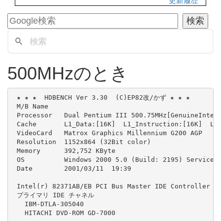
更新履歴
500MHzのとき
 ★ ★ ★  HDBENCH Ver 3.30  (C)EP82改/かず ★ ★ ★ 

 M/B Name      

 Processor   Dual Pentium III 500.75MHz[GenuineIntel 
 Cache       L1_Data:[16K]  L1_Instruction:[16K]  L2:
 VideoCard   Matrox Graphics Millennium G200 AGP  

 Resolution  1152x864 (32Bit color)  

 Memory      392,752 KByte  

 OS          Windows 2000 5.0 (Build: 2195) Service P
 Date        2001/03/11  19:39  

 Intel(r) 82371AB/EB PCI Bus Master IDE Controller

 プライマリ IDE チャネル

   IBM-DTLA-305040

   HITACHI DVD-ROM GD-7000
