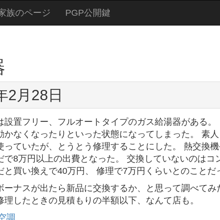
家族のページ
PGP公開鍵
器
5年2月28日
は設置フリー、フルオートタイプのガス給湯器がある。 
動かなくなったりといった状態になってしまった。 素人
使っていたが、とうとう修理することにした。 熱交換機
だで8万円以上の出費となった。 交換していないのは
だと買い換えで40万円、 修理で7万円くらいとのこと
ボーナスが出たら新品に交換するか、と思って調べてみた
修理したときの見積もりの半額以下、なんて店も。
空調