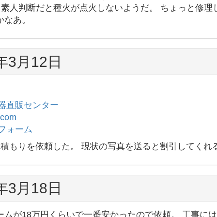
、 素人判断だと種火が点火しないようだ。 ちょっと修
かなあ。
8年3月12日
器直販センター
com
フォーム
見積もりを依頼した。 現状の写真を送ると割引してくれ
8年3月18日
ームが18万円くらいで一番安かったので依頼。 工事に