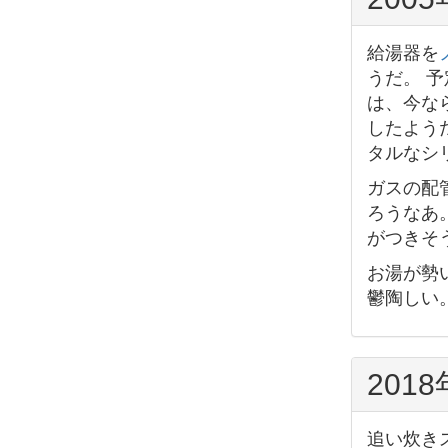
給湯器を
うだ。 予
は、今な
したよう
タルなシ
ガスの配
ろうなあ
がつきそ
お湯が勢
鬱陶しい
201
追い炊き