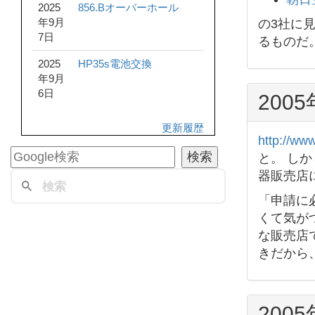
2025
856.Bオーバーホール
年9月
の3社に
7日
るものだ
2025
HP35s電池交換
年9月
6日
200
更新履歴
http://www
と。 し
器販売店
「申請に
くて気が
な販売店
きだから
200