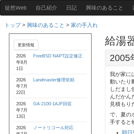
徒然Web
自己紹介
日記
興味のあること
トップ
>
興味のあること
>
家の手入れ
給湯
更新情報
200
2026
FreeBSD NAPT設定修正
年8月
1日
我が家に
2026
Landmaster修理依頼
動いたり
年7月
しだまし
22日
んだかん
2026
GA-2100-1AJF回収
見積もり
年7月
で、夏の
13日
手すると
2026
ノートリコール対応
朝日
年7月