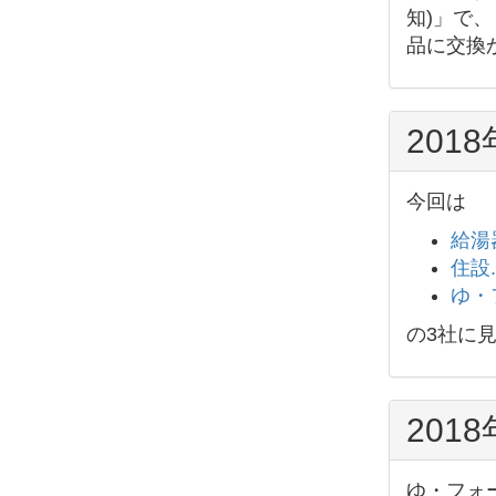
知)」で
品に交換
201
今回は
給湯
住設.
ゆ・
の3社に
201
ゆ・フォ