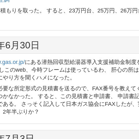
見積もりを取った。 すると、23万円台、25万円、26
。
5年6月30日
.gas.or.jp/
にある潜熱回収型給湯器導入支援補助金制度を
かしこのweb、今時フレームは使っているわ、 肝心の所
にやり方を聞くハメになった。
必要な所定形式の見積書を送るので、FAX番号を教えて
つかなかった。 すると、この見積書と申請書、 申請書
である。 さっそく記入して日本ガス協会にFAXしたが
、2年半ぶりか？
5年7月3日