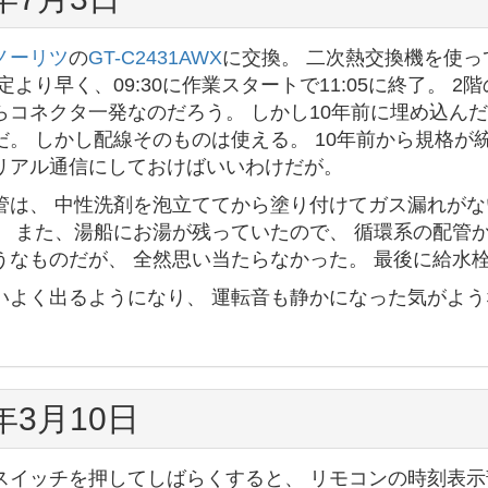
ノーリツ
の
GT-C2431AWX
に交換。 二次熱交換機を使っ
定より早く、09:30に作業スタートで11:05に終了。
らコネクタ一発なのだろう。 しかし10年前に埋め込ん
だ。 しかし配線そのものは使える。 10年前から規格が
リアル通信にしておけばいいわけだが。
管は、 中性洗剤を泡立ててから塗り付けてガス漏れがな
。 また、湯船にお湯が残っていたので、 循環系の配管
うなものだが、 全然思い当たらなかった。 最後に給水
いよく出るようになり、 運転音も静かになった気がよう
。
8年3月10日
スイッチを押してしばらくすると、 リモコンの時刻表示部