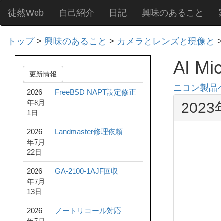
徒然Web
自己紹介
日記
興味のあること
トップ
>
興味のあること
>
カメラとレンズと現像と
AI Mi
更新情報
ニコン製品
2026
FreeBSD NAPT設定修正
年8月
202
1日
2026
Landmaster修理依頼
年7月
22日
2026
GA-2100-1AJF回収
年7月
13日
2026
ノートリコール対応
年7月