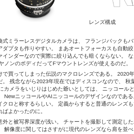
レンズ構成
換式ミラーレスデジタルカメラは、 フランジバックもバ
アダプタも作りやすい。 まあオートフォーカスも自動絞
ァインダーなので実際に絞り込んでも暗くならない。 
キヤノンのボディだってFマウントレンズが使えるのだ。
けで買ってしまった伝説のマクロレンズである。 2020年
だ。 残念ながら2023年現在ではディスコンなので、 秋
年代にカメラをいじりはじめた爺いとしては、 ニッコール
、 NewニッコールやAIニッコールのデザインなのであ
イクロと称するらしい。 定義からすると普通のレンズも
ればよかったのに。
意外と被写界深度が浅い。 チャートを撮影して測定した
。 解像度に関してはさすがに現代のレンズなら肩を並べ