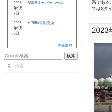
系である
2025
856.Bオーバーホール
年9月
ではSタ
7日
2025
HP35s電池交換
年9月
202
6日
更新履歴