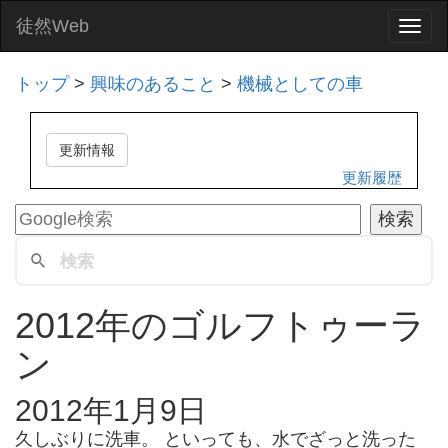
徒然Web
Togg
navi
トップ
>
興味のあること
>
機械としての車
更新情報
更新履歴
2012年のゴルフトゥーラ
ン
2012年1月9日
久しぶりに洗車。 といっても、水でざっと洗った